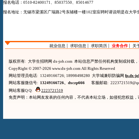
报名电话：0510-82400171、85037550、85014677
报名地址：无锡市梁溪区广瑞路2号东辅楼一楼102室应聘时请说明是在
大学生
|
|
|
|
就业信息
求职信息
求职简历
业务合作
关
版权所有: 大学生招聘网 dx-job.com 本站信息严禁任何机构复制或转
CopyRight © 2007-2026 www.dx-job.com All Rights Reserved
网站管理员电话: 13249166726; 18998498280 大学城兼职防骗网
fp.dx-j
网站客服微信号:
13249166726、dxczp666
客服邮箱: 2223721519@qq.co
网站客服Q Q:
2223721519
免责声明：本站网友发表的任何内容，不代表本站立场，如侵犯您权益