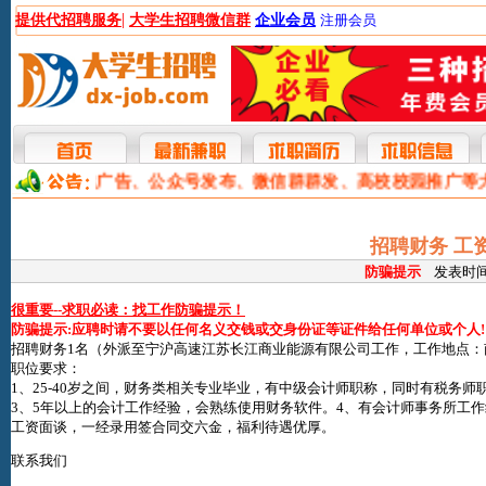
|
提供代招聘服务
大学生招聘微信群
企业会员
注册会员
本网提供网站广告、公众号发布、微信群群发、高校校园推广等
招聘财务 工
防骗提示
发表时间:2
很重要--求职必读：找工作防骗提示！
防骗提示:应聘时请不要以任何名义交钱或交身份证等证件给任何单位或个人!
招聘财务1名（外派至宁沪高速江苏长江商业能源有限公司工作，工作地点：
职位要求：
1、25-40岁之间，财务类相关专业毕业，有中级会计师职称，同时有税务
3、5年以上的会计工作经验，会熟练使用财务软件。4、有会计师事务所工
工资面谈，一经录用签合同交六金，福利待遇优厚。
联系我们